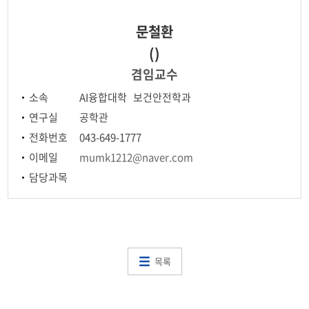
보건안전연구
문철환
언론보도
()
겸임교수
소속
AI융합대학 보건안전학과
연구실
공학관
전화번호
043-649-1777
이메일
mumk1212@naver.com
담당과목
목록