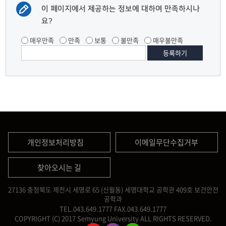
이 페이지에서 제공하는 정보에 대하여 만족하시나
요?
매우만족
만족
보통
불만족
매우불만족
개인정보처리방침
이메일무단수집거부
찾아오시는 길
27136 충청북도 제천시 세명로 65 (신월동) 세명대학교 공학관 409호 보건안전
공학과
TEL.043.649.1777
FAX.043.649.1777
COPYRIGHT (C) 2017 Semyung University ALL RIGHTS RESERVED.