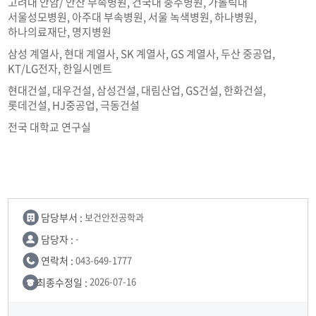
고려대 안암/ 안산 부속병원, 건국대 충주병원, 가톨릭대
서울성모병원, 아주대 부속병원, 서울 녹색병원, 하나병원,
하나의료재단, 명지병원
삼성 계열사, 현대 계열사, SK 계열사, GS 계열사, 두산 중공업,
KT/LG전자, 한일시멘트
현대건설, 대우건설, 삼성건설, 대림산업, GS건설, 한화건설,
롯데건설, HJ중공업, 극동건설
전국 대학교 연구실
담당부서 :
보건안전공학과
담당자 :
-
연락처 :
043-649-1777
최종수정일 :
2026-07-16