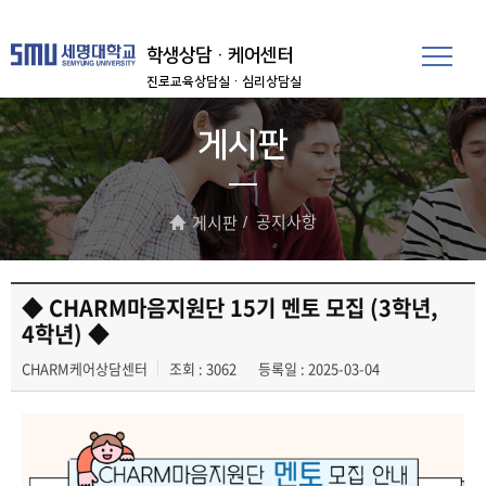
학생상담·케어센터
진로교육상담실
·심리상담실
게시판
공지사항
게시판
◆ CHARM마음지원단 15기 멘토 모집 (3학년,
4학년) ◆
CHARM케어상담센터
조회 : 3062
등록일 : 2025-03-04