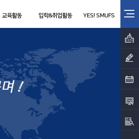
교육활동
입학&취업활동
YES! SMUFS