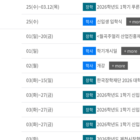
부속제천한방병원
부속충주한방병원
교환학생
25(수)~03.12(목)
2026학년도 1학기 푸
장학
교양교육 체계도
전공 체계도
비교과 
해외어학연수
장학제도
장학금신청ㆍ지급
장학캘린
국외인턴십
기관
25(수)
신입생 입학식
학사
+ mor
교수노동조합
내
자기설계 해외배낭연수
캠퍼스투어
오시는길
통학버스 안내
01(일)~20(금)
<월곡주얼리 산업진흥재단
장학
통학버스 운행안내
통학버스 출발장소
대학생 병무행정(군입영)
전역 후 복학
서발급
01(일)
학기개시일
학사
+ more
대
02(월)
개강
학사
+ more
예비군연대소개
전입신청안내
교육훈
실
03(화)~15(일)
한국장학재단 2026 대
장학
TC)
ROTC란
학군단소개
uidance
03(화)~27(금)
2026학년도 1학기 신
장학
전과/복수(부)·학생설계
학생설계전공 사례
월
ROTC제도란?
지휘관 소개
 안내 프
Q&A
제도의 특징
업무담당자 소개
03(화)~27(금)
2026학년도 1학기 신
장학
임관식
학습활동
소대장 생활
봉사활동
03(화)~27(금)
2026학년도 1학기 신
장학
후보생 및 임관 후 혜택
예도
교내교육 및 입영훈련
체육활동
03(화)
2026학년도 제천시장학
장학