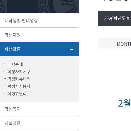
또꼬마김
학생복지
민송백일
세명교육
대학원
2026학년도 
대학생활 안내영상
시설이용
해카톤 경
대학소개
학생지원
평생교육
MONT
학생활동
대학축제
학생자치기구
산학협력 
학생커뮤니티
학생사회봉사
학생위원회
2
통학버스
학생복지
국제교류
시설이용
세명2030+
부속병원