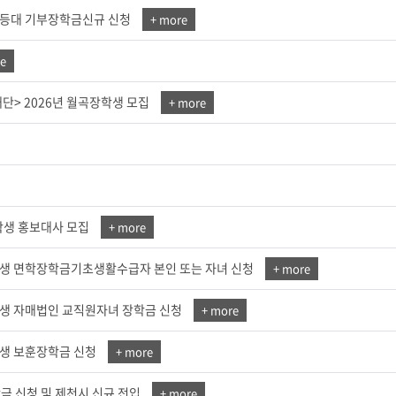
른등대 기부장학금신규 신청
+ more
교육체계
더
국가장학금·학자금대출
e
> 2026년 월곡장학생 모집
+ more
국외여행/유학
병무관련사이트
련안내
훈련연기/보류안내
훈련장 안내
학생 홍보대사 모집
+ more
지원안내
공지사항
입생 면학장학금기초생활수급자 본인 또는 자녀 신청
+ more
전공 관련
진로 컨설팅 우수사례
지원/선발절차
모집일정
전공·진로 안내영상
입생 자매법인 교직원자녀 장학금 신청
+ more
선발방법
선발요소/배점
입생 보훈장학금 신청
+ more
지원자격
세부선발방법
금 신청 및 제천시 신규 전입
+ more