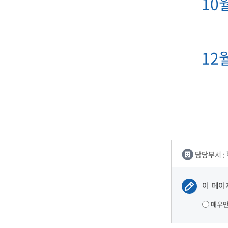
10
12
담당부서 :
이 페이
매우