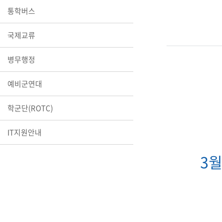
장학안내
통학버스
기타 교내
국제교류
캠퍼스안
학칙규정
병무행정
병무행정
제ㆍ증명
예비군연대
발전기금
예비군연
학군단(ROTC)
학사자료
IT지원안내
학군단(RO
Career G
3
(전공·진로
로그램)