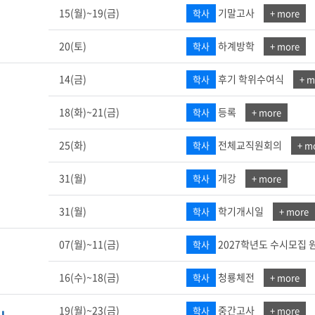
월
15(월)~19(금)
기말고사
학사
+ more
20(토)
하계방학
학사
+ more
14(금)
후기 학위수여식
학사
+ m
18(화)~21(금)
등록
학사
+ more
월
25(화)
전체교직원회의
학사
+ m
31(월)
개강
학사
+ more
31(월)
학기개시일
학사
+ more
07(월)~11(금)
2027학년도 수시모집
학사
월
16(수)~18(금)
청룡체전
학사
+ more
19(월)~23(금)
중간고사
학사
+ more