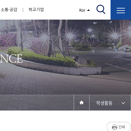
소통·공감
학교기업
Kor
/고지서출력/납부조회)
AI융합대학
부속기관
정보광장(자료실)
보건바이오대학
 기관
AI컴퓨터학부
간호학과
스마트IT학부
작업치료학과
지원
센터
대학일자리플러스센터
정보보호
학술저서발간 지원
장애학생지원센터
채용공고
인권센터
학습역량강화
, 회의록)
전기공학과
임상병리학과
개
소개
원과 친족관계에 있는 교직원 현황
전자공학과
바이오제약산업학부
경비 지원
부설연구소 학술회의 개최 경비 지원
취업진로상담
지원서비스
건축학과
바이오코스메틱학과
학생증발급
입학관리본부
수강신청
국제교류처
취ㆍ창업지원처
장애학생도우미
건설환경공학과
뷰티케어학과
수강신청
찾아오시는길
동물실험윤리위원회
환경에너지학과
바이오식품영양학부
제작학
동일과목전공인정
전기전자공학과
동물보건학과
세빈샵(온라인학생창업몰)
융합학
재수강
재난안전학과
생활체육학과
학생사회봉사
학생위원회
수강포기
학생생활관
보건진료소
예비군연대
보건안전공학과
반려동물산업학과
학생활동
계절학기
한의과대학
교양대학
연계전공
수강신청 장바구니 제도
자율전공학부
성인학습자학과
세명소개
라디오CM
출석/시험
라이프복지상담학과
저널리즘연구소
시험
건강생활학과
입학/취업