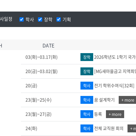
첨단바이오융합학
밥
인문사회과학연구소 소개
한의학연구소 소개
장
온라인접수시스템
건학이념
세명인재상
인재상과 5대핵
AI융합전공
연구소 조직
연구소 조직
스마트이차전지시
학술·연구활동 실적
학술·연구활동 실적
학사일정
학사
장학
기획
일반ㆍ경영행정복지대학원
저널리즘대학원
센서반도체융합전
논문집
논문집 검색
진대회
학생생활관
온라인접수시스템
보건진료소
체육시설
Why SMU
세명대 History
대학연혁
공지사항 및 자료실
원
2020년대
연구소소개
H
DATE
2010년대
연구소 조직
2000년대
학술·연구활동 실적
03(화)~03.17(화)
2026학년도 1학기 국
장학
1990년대
논문집 검색
국내대학 학점교류
전과ㆍ복수(부)전공
1980년대
20(금)~03.02(월)
[MG새마을금고 지역희망
장학
전과
예결산공고(감사보고)
적립금운용현황
산하기관
복수(부)전공
산학협력단
세명창업보육센터
지역협
예산공고
20(금)
전기 학위수여식[32회]
학사
결산공고
도심관광활성화센터
화장품·건강기능식품 임
대학평의원회
기금운용심의회
23(월)~25(수)
꿈 설계학기
학사
+ more
제천시어린이·사회복지급식관리지원센터
월
대학평의원회
기금운용심의회
제천시농촌협약지원센터
제천시농촌활력플
통학증(월 정기권) 이용 안내
통학버스 편도(월
대학평의원회 회의록
기금운용심의회 회의록
23(월)~27(금)
등록
학사
+ more
제천시탄소중립지원센터
학적부사항정정
교육과정
CHARM인
24(화)
전체 교직원 회의
학사
+ 
국내외 교류현황
해외프로그램
기본방향
비전 및 전략설정과정
발전계