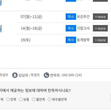
월
07(월)~11(금)
보강주간
학사
+ more
월
14(월)~18(금)
기말고사
학사
+ more
19(토)
동계방학
학사
+ more
학생처
담당자 :
학생처
연락처 :
043-649-1141
지에서 제공하는 정보에 대하여 만족하시나요?
만족
만족
보통
불만족
매우불만족