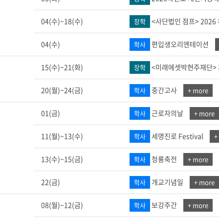
학군단 건물
04(수)~18(수)
<사단법인 점프> 2026
장학
내
SETOPIA
컴퓨터 실습실
디지털자료실
04(수)
편입생오리엔테이션
학사
15(수)~21(화)
<미래에셋박현주재단> 제
장학
월
20(월)~24(금)
중간고사
학사
+ more
01(금)
근로자의날
학사
+ more
11(월)~13(수)
세명진로 Festival
학사
+
월
13(수)~15(금)
청룡축전
학사
+ more
22(금)
개교기념일
학사
+ more
08(월)~12(금)
보강주간
학사
+ more