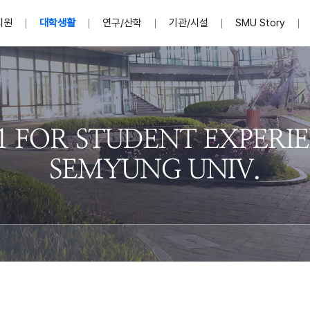
지원
대학생활
연구/산학
기관/시설
SMU Story
안내영상
단
표
MU
설립자발자취
입학홈페이지
인문예술대학
산학협력단 소개
이사장인사말
입학정보통합시스템(합격조회
연구지원
사회과학대학
지식재산권
법인소개
미디어콘텐츠창작학과
경찰학과
자매회사 및
외국어학부
행정학과
임원현황
지원
처
일반ㆍ경영행정복지대학원
학생상담/심리
교내학술연구비 지원
교육혁신·학생성공본부
일반공지
장학 및 학사안내
권익보호
국제학술지 논문게재 
대학혁신사업단
저널리즘대학원
사회봉사지원
입찰공고
아트앤산업디자인학과
법학과
이사회(개최
센터 및 조직소
실내디자인학과
부동산지적학과
학교법인 임
국제학술회의 참가경비 지원
교원(강사,겸임교원포함)채용정보
학술대회 참가
행사안내
규정집
시각·영상디자인학과
소방방재학과
onal
아
교직과정안내
교무연구처
기획실
학생처
연계전공
사무처
주요업무
패션디자인학과
경영학과
실
교직교육 목적 및 교육목표
연계전공안내
인사말
역대총장
봉사단운영
세명대학교 연구윤리
산학협력단
생명윤리위원회
공연예술학과
회계세무금융학과
이수안내
e-Book디자인ㆍ
제8,9대 총장 이용걸
영화웹툰애니메이션학과
글로벌물류학과
포츠 아카데
원처
취·창업지원처 소개
학생종합경력시스템
교직과목 해설
정밀의료인공지능
제6,7대 총장 김유성
미디어문화학부
호텔경영학과
업단
U
대학축제
학생자치기구
학생커뮤니티
신청서 다운로드
화장품생명융합학
학술정보원
학생활동
캠퍼스풍경
평생교육원
편집방송국
제5대 총장 김광림
관광경영학과
총학생회
천연물소재융합학
제4대 총장 염재선
항공서비스학과
eLap 다이
공자학원
총대의원회
제약바이오융합학
제3대 총장 권영우
광고홍보학과
MU
세명소식지
홍보동영상
홍보포스터
커뮤니티 연합회
AI천연물개발
초대학장 제1,2대 총장 김엽
사회복지학과
소
AI천연물콘텐츠
dLap 또
인문사회과학연구소
한의학연구소
상담심리학과