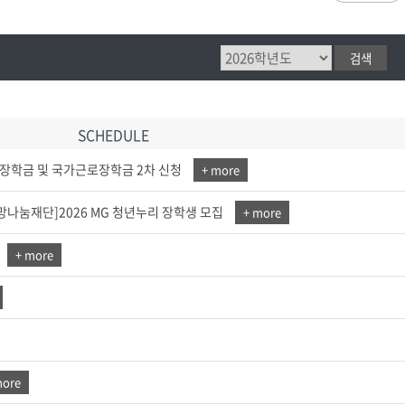
과
저널리즘연구소 소개
수업시간/결석계
심역량
구성원소개
전자출결
대학/대학원
스템공학
연구 및 자료실
강의건물 약자표시
공
출판물
성적
특별학점
학사지원
편의시설
교목/교화/교가
세명대 UI
대학현황
성적열람 및 정정,성적인정
편의점
상징물
심볼마크
교직원현황
대학생활
유급
SCHEDULE
학생식당
교가
로고타입
학생현황
학사경고
학생휴게실
전용색상
시설현황
연구/산학
학년/학기 재이수
가장학금 및 국가근로장학금 2차 신청
+ more
서점
시그니처
요람집
마이크로디그리
학·석사연계과정
우편취급국
세명 캐릭터
기관/시설
나눔재단]2026 MG 청년누리 장학생 모집
+ more
마이크로디그리 안내
복사실
업무추진비 집행내역
등록금심의위원회
학적변동(휴학·복학·제적·재입학)
졸업(수료)
웰니스센터
력센터
기술사업화센터
중소기업산학협력센터
SMU Story
등록금심의위원회
+ more
휴학
졸업
65번가
등록금심의위원회 회의록
상시험센터(SMCTC)
ANCHOR사업단
복학
졸업연기
소통·공감
단양군어린이급식관리지원센터
자퇴
조기졸업
러스사업추진단
단양군농촌활성화지원센터
제적
졸업논문
, 금) 이용 안내
학교기업
재입학
학년별 수료학점
증제
홈페이지가이드
more
획 체계
교육 체계도
특성화 체계도