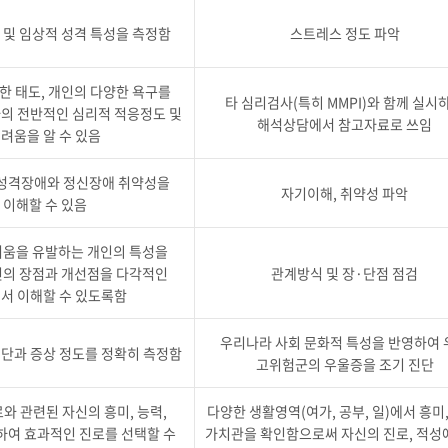
 및 임상적 성격 특성을 측정함
스트레스 정도 파악
한 태도, 개인의 다양한 욕구를
타 심리검사(특히 MMPI)와 함께 실시
의 전반적인 심리적 적응정도 및
해석상담에서 참고자료로 쓰임
려움을 알 수 있음
 성격장애와 정신장애 취약성을
자기이해, 취약성 파악
이해할 수 있음
움을 유발하는 개인의 특성을
의 장점과 개선점을 다각적인
관계방식 및 장·단점 점검
서 이해할 수 있도록함
우리나라 사회 문화적 특성을 반영하여 
단과 증상 정도를 정확히 측정함
고위험군의 우울증을 조기 진단
와 관련된 자신의 흥미, 능력,
다양한 생활영역(여가, 공부, 일)에서 흥미,
하여 효과적인 진로를 선택할 수
가치관을 확인함으로써 자신의 진로, 적성