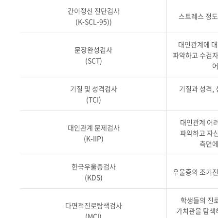
간이정신 진단검사
스트레스 정도
(K-SCL-95))
대인관계에 대
문장완성검사
파악하고 수검자
(SCT)
어
기질 및 성격검사
기질과 성격,
(TCI)
대인관계 어려
대인관계 문제검사
파악하고 자신
(K-IIP)
측면에
한국우울증검사
우울증의 조기진
(KDS)
학생들의 진로
다면적진로탐색검사
가치관을 탐색
(MCI)