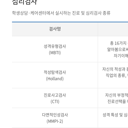
심리검사
학생상담·케어센터에서 실시하는 진로 및 심리검사 종류
검사명
총 16가지
성격유형검사
알아봄으로써
(MBTI)
자기이해,
자신의 적성과 
적성탐색검사
직업의 종류,
(Holland)
진로사고검사
자신의 부정적
(CTI)
진로선택을 
다면적인성검사
성격 특성 및 
(MMPI-2)