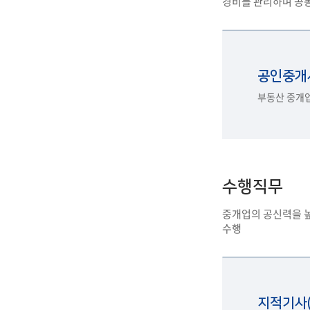
경비를 관리하며 공
공인중개사(
부동산 중개업
수행직무
중개업의 공신력을 높
수행
지적기사(En