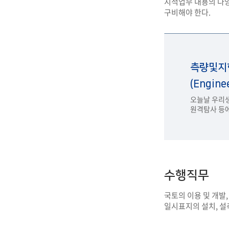
지적업무 내용의 다양
구비해야 한다.
측량및지
(Engine
오늘날 우리생
원격탐사 등에
수행직무
국토의 이용 및 개발
일시표지의 설치, 설측