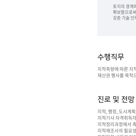
토지의 경계와
확보함으로써 
갖춘 기술 인력
수행직무
지적측량에 따른 지적
재산권 행사를 목적
진로 및 전망
지적, 행정, 도시계획
지적기사 자격취득자
지적정리과정에서 측
지적재조사의 필요성 