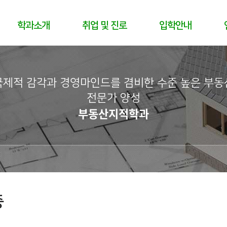
학과소개
취업 및 진로
입학안내
국제적 감각과 경영마인드를 겸비한 수준 높은 부동
전문가 양성
부동산지적학과
증