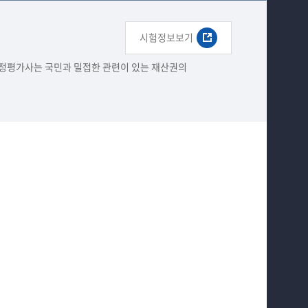
입학안내
취업게시판
언론 및 보도
시험정보보기
정평가사는 국민과 밀접한 관련이 있는 재산권의​
학과 소식
대학원
홈페이지가이드