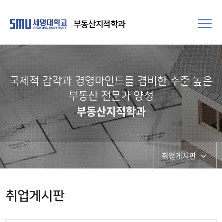
부동산지적학과
국제적 감각과 경영마인드를 겸비한 수준 높은
부동산 전문가 양성
부동산지적학과
취업게시판
주요 진출분야
취업게시판
국가자격증