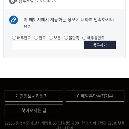
최종수정일 :
2024-10-26
이 페이지에서 제공하는 정보에 대하여 만족하시나
요?
매우만족
만족
보통
불만족
매우불만족
개인정보처리방침
이메일무단수집거부
찾아오시는 길
27136 충청북도 제천시 세명로 65 (신월동) 세명대학교 사회과학관 328호 부동
산지적학과