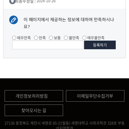
최종수정일 :
2024-10-26
이 페이지에서 제공하는 정보에 대하여 만족하시나
요?
매우만족
만족
보통
불만족
매우불만족
개인정보처리방침
이메일무단수집거부
찾아오시는 길
27136 충청북도 제천시 세명로 65 (신월동) 세명대학교 사회과학관 328호 부동
산지적학과