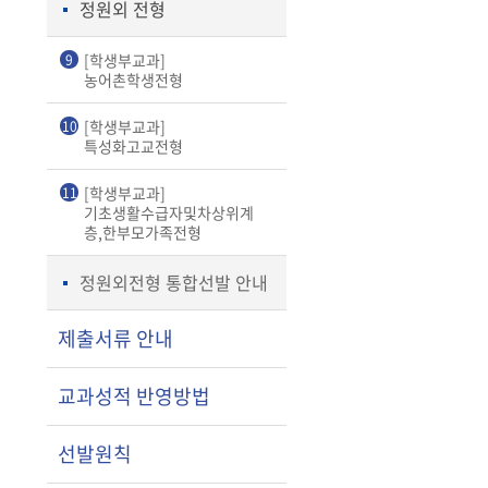
정원외 전형
[학생부교과]
9
농어촌학생전형
[학생부교과]
10
특성화고교전형
[학생부교과]
11
기초생활수급자및차상위계
층,한부모가족전형
정원외전형 통합선발 안내
제출서류 안내
교과성적 반영방법
선발원칙