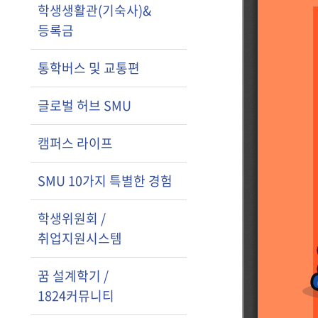
학생생활관(기숙사)&
등록금
통학버스 및 교통편
글로벌 허브 SMU
캠퍼스 라이프
SMU 10가지 특별한 경험
학생위원회 /
취업지원시스템
꿈 설계학기 /
1824커뮤니티