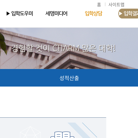
홈
사이트맵
▶ 입학도우미
세명미디어
입학상담
▶ 입학결
경험할 것이 CHARM 많은 대학!
성적산출