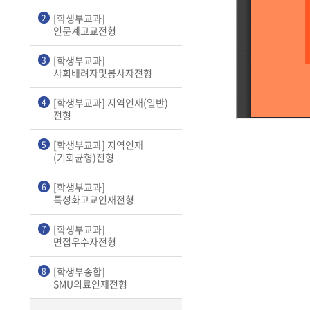
[학생부교과]
2
인문계고교전형
[학생부교과]
3
사회배려자및봉사자전형
[학생부교과] 지역인재(일반)
4
전형
[학생부교과] 지역인재
5
(기회균형)전형
[학생부교과]
6
특성화고교인재전형
[학생부교과]
7
면접우수자전형
[학생부종합]
8
SMU의료인재전형