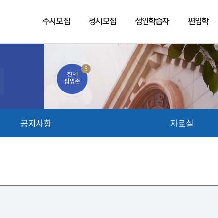
수시모집
정시모집
성인학습자
편입학
5
전체
팝업존
공지사항
자료실