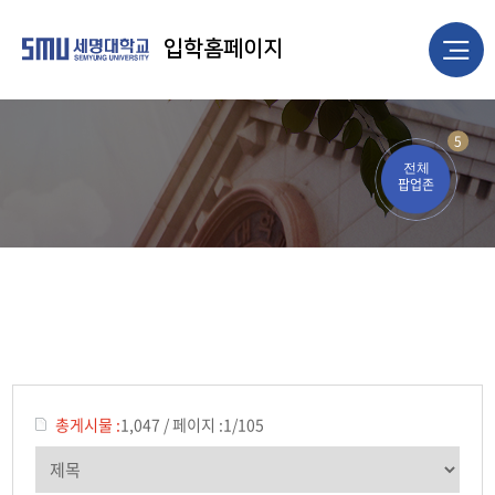
입학홈페이지
5
전체
팝업존
총게시물 :
1,047
/
페이지 :
1/105