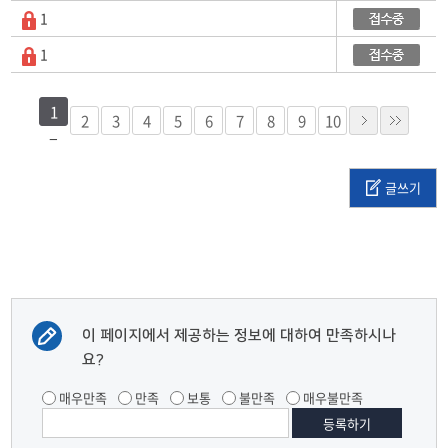
1
1
1
2
3
4
5
6
7
8
9
10
글쓰기
이 페이지에서 제공하는 정보에 대하여 만족하시나
요?
매우만족
만족
보통
불만족
매우불만족