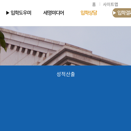
홈
사이트맵
▶ 입학도우미
세명미디어
입학상담
▶ 입학결
성적산출