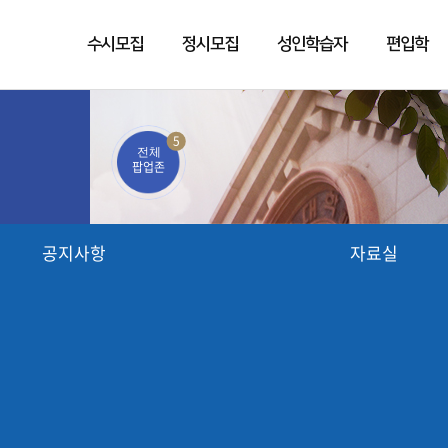
수시모집
정시모집
성인학습자
편입학
5
전체
팝업존
공지사항
자료실