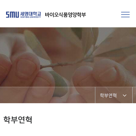
바이오식품영양학부
학부연혁
학부비전
학부연혁
학부장 인사말