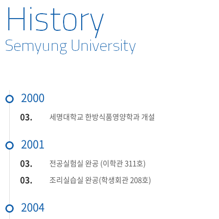
학부연혁
학부장점
교수소개
교육시설
MOU 체결
2000
03.
갤러리
세명대학교 한방식품영양학과 개설
2001
03.
전공실험실 완공 (이학관 311호)
03.
조리실습실 완공(학생회관 208호)
2004