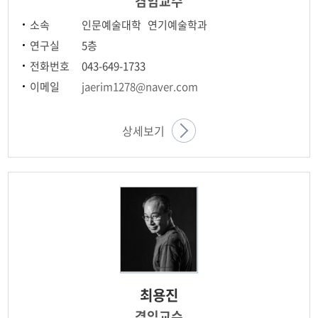
겸임교수
소속
인문예술대학 연기예술학과
연구실
5층
전화번호
043-649-1733
이메일
jaerim1278@naver.com
상세보기
최용진
겸임교수