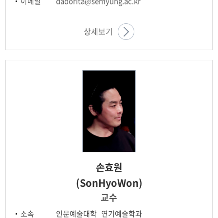
이메일
dadorita@semyung.ac.kr
상세보기
손효원
(SonHyoWon)
교수
소속
인문예술대학 연기예술학과