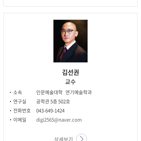
김선권
교수
소속
인문예술대학 연기예술학과
연구실
공학관 5층 502호
전화번호
043-649-1424
이메일
digi2565@naver.com
상세보기