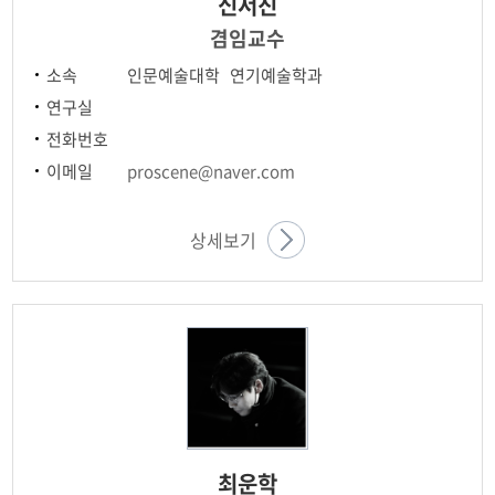
신서진
겸임교수
소속
인문예술대학 연기예술학과
연구실
전화번호
이메일
proscene@naver.com
상세보기
최운학