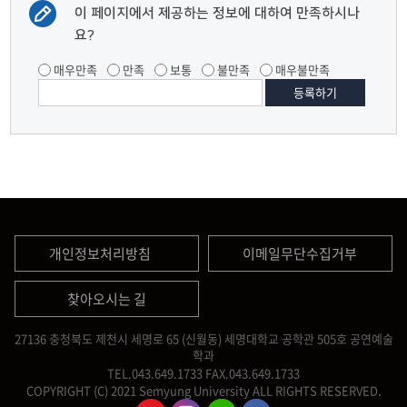
이 페이지에서 제공하는 정보에 대하여 만족하시나
요?
매우만족
만족
보통
불만족
매우불만족
개인정보처리방침
이메일무단수집거부
찾아오시는 길
27136 충청북도 제천시 세명로 65 (신월동) 세명대학교 공학관 505호 공연예술
학과
TEL.043.649.1733
FAX.043.649.1733
COPYRIGHT (C) 2021 Semyung University ALL RIGHTS RESERVED.