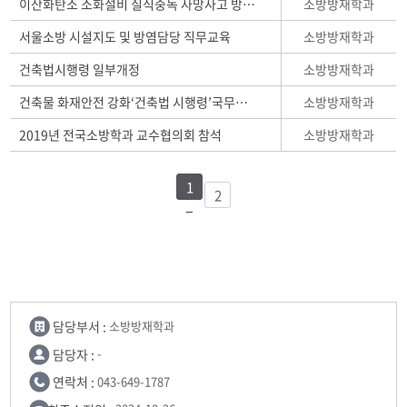
소방방재학과
이산화탄소 소화설비 질식중독 사망사고 방지를 위한 제도개선방안
소방방재학과
서울소방 시설지도 및 방염담당 직무교육
소방방재학과
건축법시행령 일부개정
소방방재학과
건축물 화재안전 강화‘건축법 시행령’국무회의 통과(7.30)
소방방재학과
2019년 전국소방학과 교수협의회 참석
1
2
담당부서 :
소방방재학과
담당자 :
-
연락처 :
043-649-1787