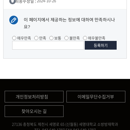
최종수정일 :
2024-10-26
이 페이지에서 제공하는 정보에 대하여 만족하시나
요?
매우만족
만족
보통
불만족
매우불만족
개인정보처리방침
이메일무단수집거부
찾아오시는 길
27136 충청북도 제천시 세명로 65 (신월동) 세명대학교 소방방재학과
TEL.043.649.1787
FAX.043.649.1787