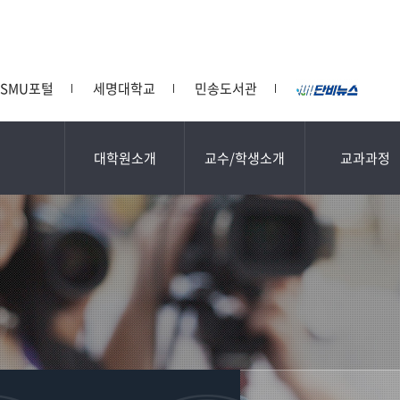
SMU포털
세명대학교
민송도서관
대학원소개
교수/학생소개
교과과정