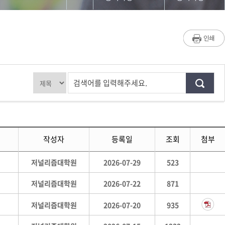
대학원소개
공지사항
교수/학생소개
언론보도
교과과정
동영상
검색어를 입력해주세요.
입학/학사안내
공지사항
게시판
작성자
등록일
조회
첨부
저널리즘연구소
저널리즘대학원
2026-07-29
523
홈페이지가이드
저널리즘대학원
2026-07-22
871
저널리즘대학원
2026-07-20
935