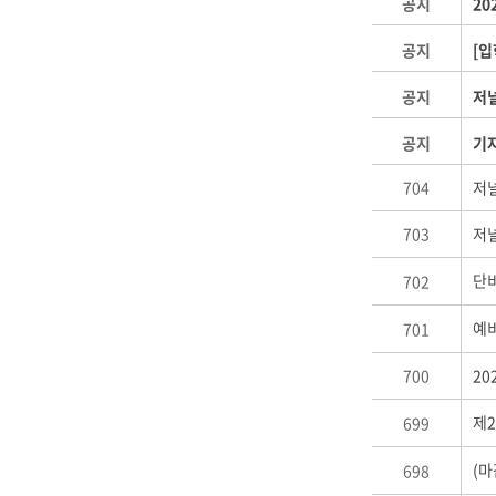
공지
20
공지
[
공지
저
공지
기자
704
저
703
저
단비
702
예비
701
700
2
제
699
(
698