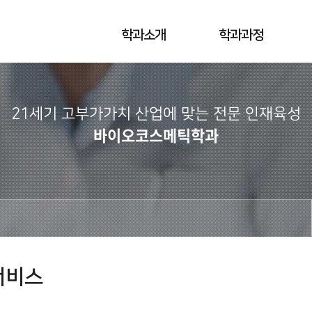
학과소개
학과과정
21세기 고부가가치 산업에 맞는
전문 인재육성
바이오코스메틱학과
서비스