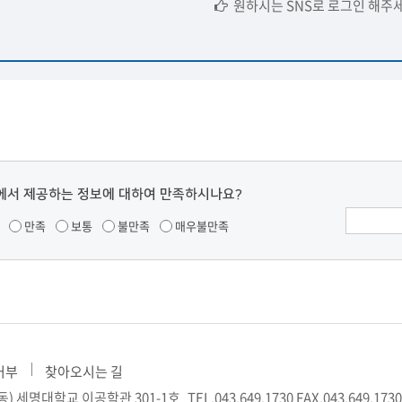
원하시는 SNS로 로그인 해주세
에서 제공하는 정보에 대하여 만족하시나요?
만족
보통
불만족
매우불만족
거부
찾아오시는 길
월동) 세명대학교 이공학관 301-1호
TEL.043.649.1730
FAX.043.649.1730