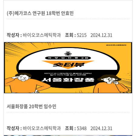
(주)메가코스 연구원 18학번 안효민
작성자 :
바이오코스메틱학과
조회 :
5215
2024.12.31
서울화장품 20학번 임수민
작성자 :
바이오코스메틱학과
조회 :
5348
2024.12.31