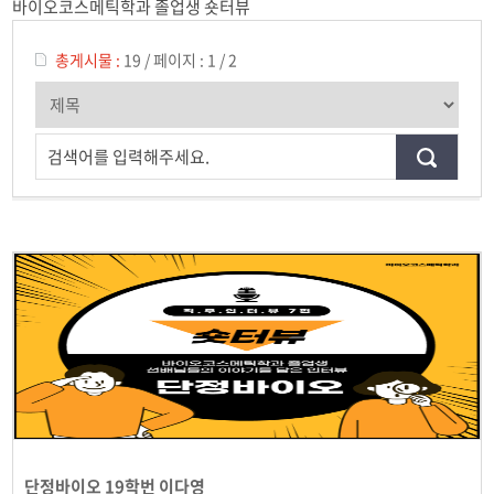
바이오코스메틱학과 졸업생 숏터뷰
학과일정
포토갤러리
총게시물 :
19
/
페이지 :
1 / 2
유튜브
검색어를 입력해주세요.
인스타그램
취업현황
학생회 조직도
졸업생 숏터뷰
단정바이오 19학번 이다영