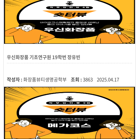
우신화장품 기초연구원 19학번 장유빈
작성자 :
화장품뷰티생명공학부
조회 :
3863
2025.04.17