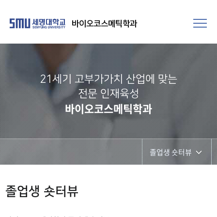
바이오코스메틱학과
21세기 고부가가치 산업에 맞는
전문 인재육성
바이오코스메틱학과
졸업생 숏터뷰
학과공지
졸업생 숏터뷰
채용정보