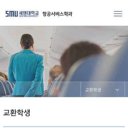
항공서비스학과
교환학생
언어 특성화 마스터
교환학생
토익완생