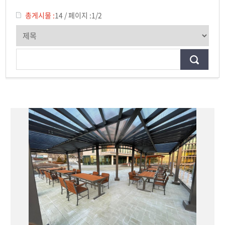
제천문화탐방과 스토리텔링
총게시물 :
14
/
페이지 :
1/2
CHARM인문학콘서트~2018
향토문화탐방~2018
특강 및 기타 행사
포토 갤러리