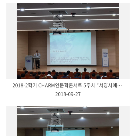
2018-2학기 CHARM인문학콘서트 5주차 "서양사에서 배우는 보편적 가치-구완회(교양대학 교수)"
2018-09-27