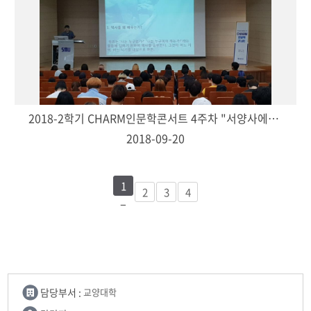
2018-2학기 CHARM인문학콘서트 4주차 "서양사에서 배우는 보편적 가치-구완회(교양대학 교수)"
2018-09-20
1
2
3
4
담당부서 :
교양대학