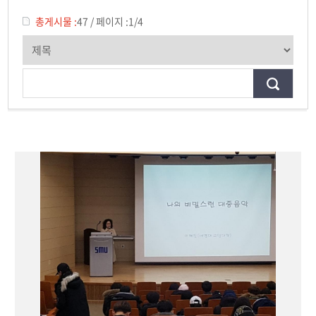
제천문화탐방과 스토리텔링
총게시물 :
47
/
페이지 :
1/4
CHARM인문학콘서트~2018
향토문화탐방~2018
특강 및 기타 행사
포토 갤러리