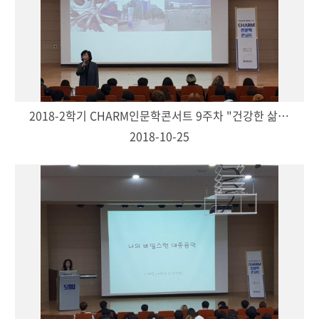
2018-2학기 CHARM인문학콘서트 9주차 "건강한 삶이란!-이연종(생활체육학과 교수)"
2018-10-25