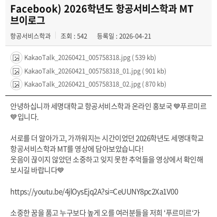
공지사항
Facebook) 2026학년도 항공서비스학과 MT
브이로그
동아리
항공서비스학과
조회 : 542
등록일 : 2026-04-21
KakaoTalk_20260421_005758318.jpg
( 539 kb)
KakaoTalk_20260421_005758318_01.jpg
( 901 kb)
KakaoTalk_20260421_005758318_02.jpg
( 870 kb)
안녕하십니까 세명대학교 항공서비스학과 온라인 홍보국 💙푸르미르
💙입니다.
서로를 더 알아가고, 가까워지는 시간이었던 2026학년도 세명대학교
항공서비스학과 MT를 영상에 담아보았습니다!
웃음이 끊이지 않았던 소중하고 잊지 못한 추억들을 영상에서 확인해
보시길 바랍니다💙
https://youtu.be/4jlOysEjq2A?si=CeUUNY8pc2Xa1V00
소중한 꿈을 품고 누구보다 높게 오를 여러분들을 저희 ‘푸르미르‘가