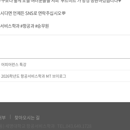
누구보다 높게 오를 여러분들을 저희 ‘푸르미르‘가 항상 응원하겠습니다✈️
시다면 언제든 SNS로 연락주십시오💬
공서비스학과 #항공과 #승무원
k) 어피어런스 특강
k) 2026학년도 항공서비스학과 MT 브이로그
거부
찾아오시는 길
신월동) 세명대학교 항공서비스학과
TEL.043.649.1728