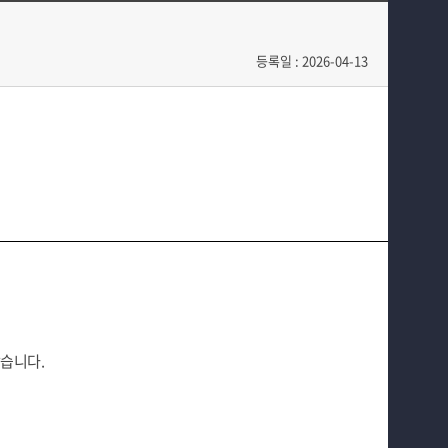
교과과정
공지사항
커뮤니티
동아리
등록일 : 2026-04-13
홈페이지가이드
았습니다.