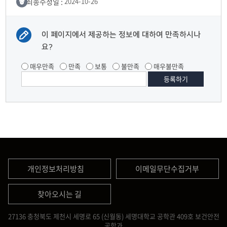
최종수정일 :
2024-10-26
이 페이지에서 제공하는 정보에 대하여 만족하시나
요?
매우만족
만족
보통
불만족
매우불만족
개인정보처리방침
이메일무단수집거부
찾아오시는 길
27136 충청북도 제천시 세명로 65 (신월동) 세명대학교 공학관 409호 보건안전
공학과