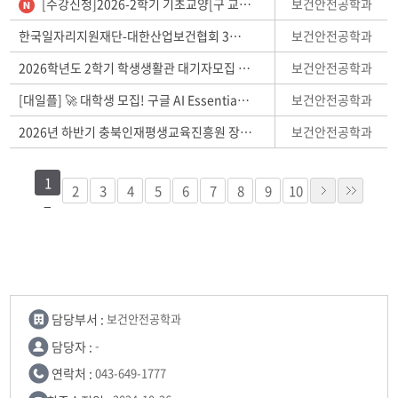
보건안전공학과
[수강신청]2026-2학기 기초교양[구 교양필수] 수강신청(재수강 등) 안내
보건안전공학과
한국일자리지원재단-대한산업보건협회 3기 미래내일 일경험 프로그램 안내
보건안전공학과
2026학년도 2학기 학생생활관 대기자모집 안내
보건안전공학과
[대일플] 🚀 대학생 모집! 구글 AI Essentials 프로그램 ( ★ 운영기간 26.8.1~12.31 .)
보건안전공학과
2026년 하반기 충북인재평생교육진흥원 장학생 선발 안내
1
2
3
4
5
6
7
8
9
10
담당부서 :
보건안전공학과
담당자 :
-
연락처 :
043-649-1777