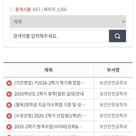
포토갤러리
총게시물 :
657
/
페이지 :
1/66
학생회
학과영상
검색어를 입력해주세요.
보건안전공학과 인스타
보건안전공학과 블로그
제목
부서명
보건안전공학과
(기간연장)📍2026-2학기 학기제 창업대체학점제 참가자 모집📍
보건안전공학과
2026학년도 2학기 휴학[일반.입대]안내
보건안전공학과
(필독)장학금 지급 이수학점 기준 및 성적우수장학금 지급 규정 안내(수강신청시 유의)
보건안전공학과
[수강신청] 2026-2학기 신입생(1학년) 수강신청 안내
보건안전공학과
2026-2학기 원격수업(사이버)강좌&군이러닝 수강신청 안내