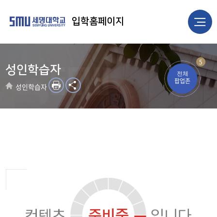
입학홈페이지
5
성인학습자
전체
팝업존
성인학습자