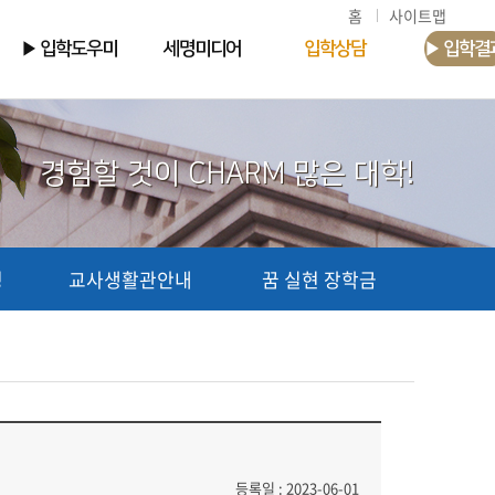
홈
사이트맵
▶ 입학도우미
세명미디어
입학상담
▶ 입학결
경험할 것이 CHARM 많은 대학!
청
교사생활관안내
꿈 실현 장학금
등록일 : 2023-06-01