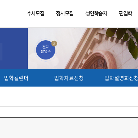
수시모집
정시모집
성인학습자
편입학
5
전체
팝업존
입학캘린더
입학자료신청
입학설명회신