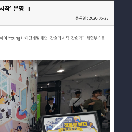
교육과정
해외병원인턴십
 운영 👩‍⚕️
학과소식
등록일 : 2026-05-28
학과특성화 사업
 ‘Young 나이팅게일 체험 : 간호의 시작’ 간호학과 체험부스를
커뮤니티
홈페이지가이드