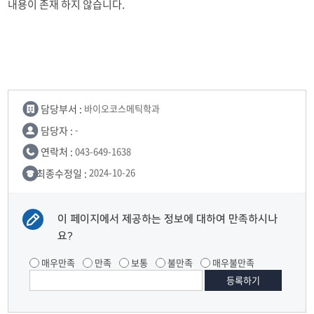
내용이 존재 하지 않습니다.
학과연혁
졸업 후 진로
교수소개
학과행사
담당부서 :
바이오코스메틱학과
담당자 :
-
연락처 :
043-649-1638
최종수정일 :
2024-10-26
이 페이지에서 제공하는 정보에 대하여 만족하시나
요?
매우만족
만족
보통
불만족
매우불만족