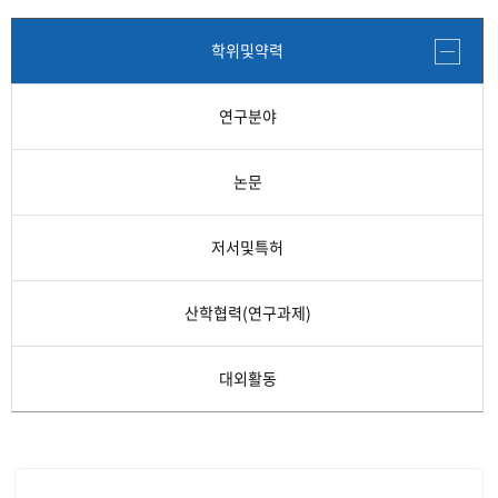
학위및약력
연구분야
논문
저서및특허
산학협력(연구과제)
대외활동