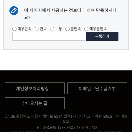
이 페이지에서 제공하는 정보에 대하여 만족하시나
요?
매우만족
만족
보통
불만족
매우불만족
개인정보처리방침
이메일무단수집거부
찾아오시는 길
27136 충청북도 제천시 세명로 65 (신월동) 세명대학교 공학관 505호 공연예술
학과
TEL.043.649.1733
FAX.043.649.1733