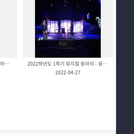
🎄☃ 제 89회 정기공연 <뮤지컬 동아리 갈라쇼> ☃🎄🎅🏻
2022학년도 1학기 뮤지컬 동아리 - 音樂 활동!
2022-04-27