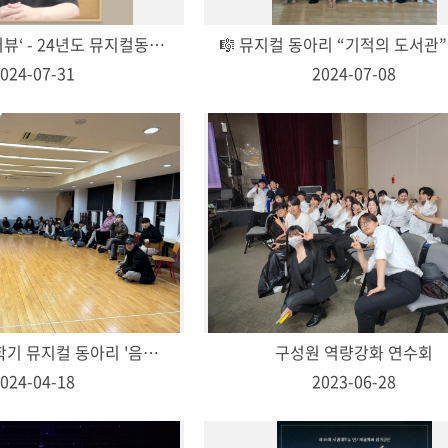
'품'위있는 인’터뷰‘ - 24년도 뮤지컬동아리장 <정찬홍>
024-07-31
2024-07-08
2024학년도 1학기 뮤지컬 동아리 '음악;音樂' 활동
구성원 역량강화 연수회
024-04-18
2023-06-28