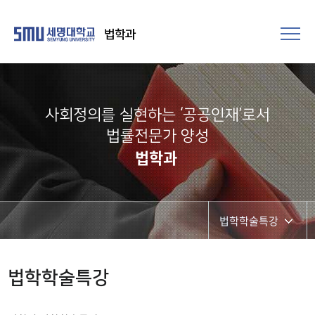
법학과
사회정의를 실현하는 ‘공공인재’로서
법률전문가 양성​
법학과
법학학술특강
모의재판
법학학술특강
법학학술캠프