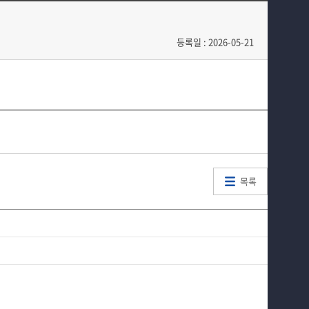
입학안내
학과이야기
교육과정
학과행사
등록일 : 2026-05-21
학과소식
홈페이지가이드
목록