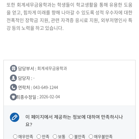
또한 회계세무금융학과는 학생들이 학교생활을 통해 유용한 도움
을 얻고, 힘차게 미래를 향해 나아갈 수 있도록 성적 우수자에 대한
전폭적인 장학금 지원, 관련 자격증 응시료 지원, 외부저명인사 특
강 등의 노력을 하고 있습니다.
담당부서 :
회계세무금융학과
담당자 :
-
연락처 :
043-649-1244
최종수정일 :
2026-02-04
이 페이지에서 제공하는 정보에 대하여 만족하시나
요?
매우만족
만족
보통
불만족
매우불만족