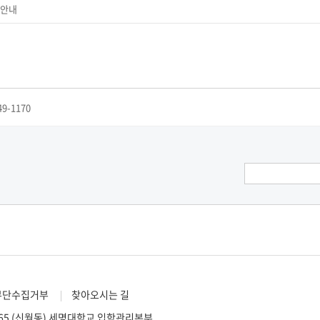
 안내
49-1170
무단수집거부
찾아오시는 길
 65 (신월동) 세명대학교 입학관리본부