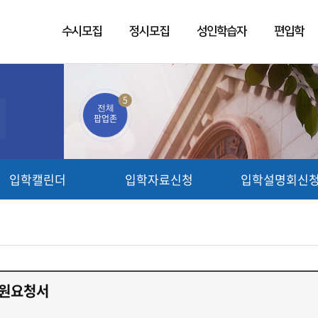
수시모집
정시모집
성인학습자
편입학
5
전체
팝업존
입학캘린더
입학자료신청
입학설명회신
지원요청서