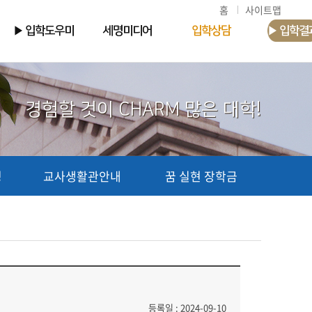
홈
사이트맵
▶ 입학도우미
세명미디어
입학상담
▶ 입학결
경험할 것이 CHARM 많은 대학!
청
교사생활관안내
꿈 실현 장학금
등록일 : 2024-09-10