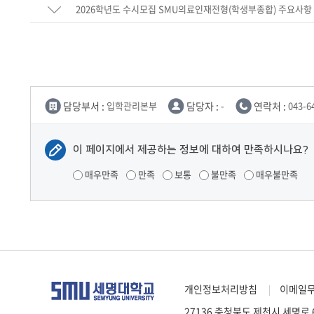
2026학년도 수시모집 SMU의료인재전형(학생부종합) 주요사항
담당부서 :
입학관리본부
담당자 :
-
연락처 :
043-6
이 페이지에서 제공하는 정보에 대하여 만족하시나요?
매우만족
만족
보통
불만족
매우불만족
개인정보처리방침
이메일
27136 충청북도 제천시 세명로