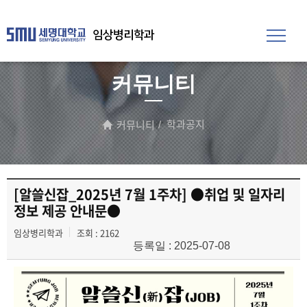
임상병리학과
커뮤니티
학과공지
커뮤니티
[알쓸신잡_2025년 7월 1주차] ●취업 및 일자리
정보 제공 안내문●
임상병리학과
조회 : 2162
등록일 : 2025-07-08