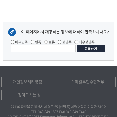
이 페이지에서 제공하는 정보에 대하여 만족하시나요?
매우만족
만족
보통
불만족
매우불만족
개인정보처리방침
이메일무단수집거부
찾아오시는 길
27136 충청북도 제천시 세명로 65 (신월동) 세명대학교 이학관 510호
TEL.043.649.1537
FAX.043.649.7440
COPYRIGHT (C) 2017 Semyung University ALL RIGHTS RESERVED.