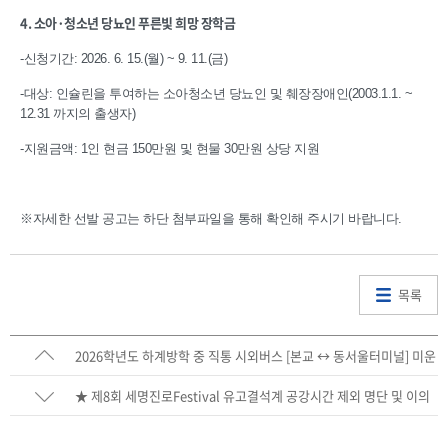
4. 소아·청소년 당뇨인 푸른빛 희망 장학금
-신청기간: 2026. 6. 15.(월) ~ 9. 11.(금)
-대상: 인슐린을 투여하는 소아청소년 당뇨인 및 췌장장애인(2003.1.1. ~
12.31 까지의 출생자)
-지원금액: 1인 현금 150만원 및 현물 30만원 상당 지원
※자세한 선발 공고는 하단 첨부파일을 통해 확인해 주시기 바랍니다.
목록
2026학년도 하계방학 중 직통 시외버스 [본교 ↔ 동서울터미널] 미운
행 안내
★ 제8회 세명진로Festival 유고결석계 공강시간 제외 명단 및 이의
신청 안내 ★