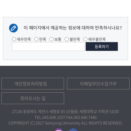
이 페이지에서 제공하는 정보에 대하여 만족하시나요?
매우만족
만족
보통
불만족
매우불만족
개인정보처리방침
이메일무단수집거부
찾아오시는 길
27136 충청북도 제천시 세명로 65 (신월동) 세명대학교 이학관 510호
TEL.043.649.1537
FAX.043.649.7440
COPYRIGHT (C) 2017 Semyung University ALL RIGHTS RESERVED.