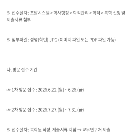
※
접수절차
:
포탈시스템
>
학사행정
>
학적관리
>
학적
>
복학 신청 및
제출서류 첨부
※
첨부파일
:
성명
(
학번
).JPG (
이미지 파일 또는
PDF
파일 가능
)
나
.
방문 접수 기간
☞
1
차 방문 접수
: 2026.6.22.(
월
) ~ 6.26.(
금
)
☞
2
차 방문 접수
: 2026.7.27.(
월
) ~ 7.31.(금
)
※
접수절차
:
복학원 작성
,
제출서류 지참
→
교무연구처 제출