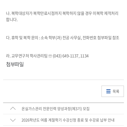
나
.
복학대상자가 복학만료시점까지 복학하지 않을 경우 미복학 제적처리
합니다
.
다
.
휴학 및 복학 문의
:
소속 학부
(
과
)
전공 사무실
,
전화번호 첨부파일 참조
라
.
교무연구처 학사관리팀
☏
(043) 649-1137, 1134
첨부파일
목록
온실가스관리 전문인력 양성과정(제3기) 모집
2026학년도 여름 계절학기 수강신청 종료 및 수강료 납부 안내