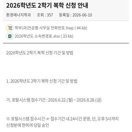
학과활동 및 행사
2026학년도 2학기 복학 신청 안내
환경에너지학과
조회 : 357
등록일 : 2026-06-10
전공자료실
학부(과)전공별 사무실 전화번호.hwp
( 44 kb)
동아리
2026학년도 소속변경표.xlsx
( 33 kb)
2026
학년도
2
학기 복학 신청 기간 및 방법
1. 2026
학년도
2
학기 복학 신청 기간 및 방법
가
.
포탈시스템 접수기간
: 2026.6.22.(
월
) ~ 2026.8.28.(금
)
※
포탈시스템 접수시간
☞
접수기간 내
24
시간 운영
,
단
,
오후
5
시까지
신청분에 한하여 당일 승인