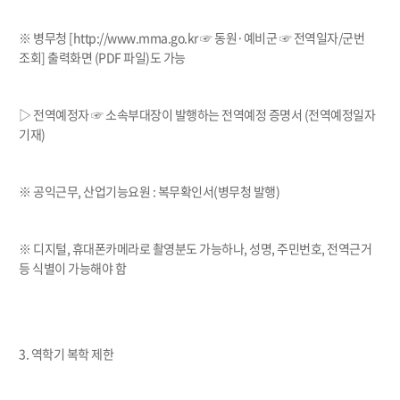
※
병무청
[http://www.mma.go.kr
☞
동원
·
예비군
☞
전역일자
/
군번
조회
]
출력화면
(PDF
파일
)
도 가능
▷
전역예정자
☞
소속부대장이 발행하는 전역예정 증명서
(
전역예정일자
기재
)
※
공익근무
,
산업기능요원
:
복무확인서
(
병무청 발행
)
※
디지털
,
휴대폰카메라로 촬영분도 가능하나
,
성명
,
주민번호
,
전역근거
등 식별이 가능해야 함
3.
역학기 복학 제한