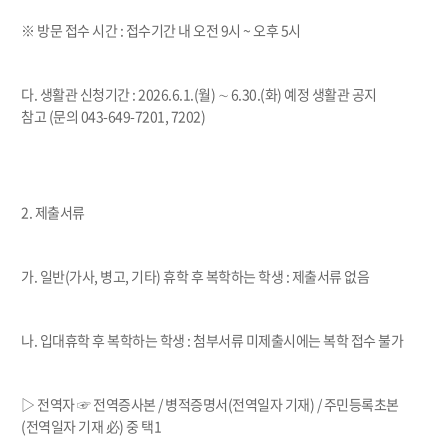
※
방문 접수 시간
:
접수기간 내 오전
9
시
~
오후
5
시
다
.
생활관 신청기간
: 2026.6.1.(
월
)
∼
6.30.(화
)
예정 생활관 공지
참고
(
문의
043-649-
7201, 7202)
2.
제출서류
가
.
일반
(
가사
,
병고
,
기타
)
휴학 후 복학하는 학생
:
제출서류 없음
나
.
입대휴학 후 복학하는 학생
:
첨부서류 미제출시에는 복학 접수 불가
▷
전역자
☞
전역증사본
/
병적증명서
(
전역일자 기재
) /
주민등록초본
(
전역일자 기재
必
)
중 택
1