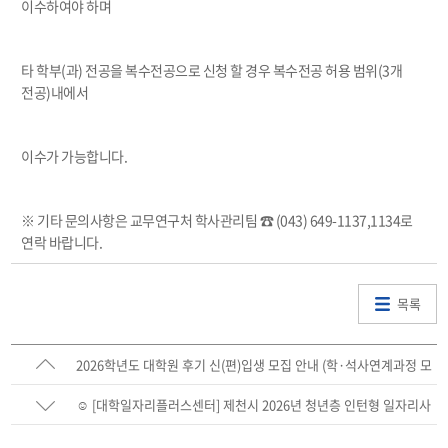
이수하여야 하며
타 학부
(
과
)
전공을 복수전공으로 신청 할 경우 복수전공 허용 범위
(3
개
전공
)
내에서
이수가 가능합니다
.
※ 기타 문의사항은 교무연구처 학사관리팀 ☎
(043) 649-1137,1134
로
연락 바랍니다
.
목록
2026학년도 대학원 후기 신(편)입생 모집 안내 (학·석사연계과정 모
집 포함)
☺️ [대학일자리플러스센터] 제천시 2026년 청년층 인턴형 일자리사
업(하계) 참여자 모집 안내