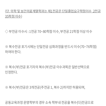
(
단
,
의학 및 보건의료계열학과는 제
1
전공은 단일졸업요구학점이수
, 2
전공
35
학점 이수
)
◇ 부전공 이수시
: 1
전공
70~80
학점 이수
,
부전공
21
학점 이상 이수
※ 복수전공 포기시에는 단일전공 심화과정을 반드시 이수
(70~76
학점
)
하여야 한다
.
※ 복수
(
부
)
전공 포기자의 복수
(
부
)
전공 이수과목은 일반선택으로
인정한다
.
※ 복수
(
부
)
전공은
3
개전공
(
주전공
1,
복수
2)
까지만 허용되며
,
공동교육과정 운영학부의 경우 소속 학부내 전공을 복수
(
다
)
전공으로