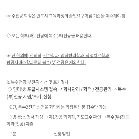
☞
주전공 학점은 반드시 교육과정의 졸업요구학점 기준을 이수해야 함
◇ 모든 학부
(
과
),
전공에 복수
(
부
)
전공을 허용한다
.
☞
단 한의예
,
한의학
,
간호학과
,
임상병리학과
,
작업치료학과
,
항공서비스학과로의 복수
(
부
)
전공은 제외한다
.
3. 복수전공,부전공 신청 및 포기절차
◇ 인터넷
:
포탈시스템 접속 → 학사관리
/
학적
/
전공관리 → 복수
(
부
)
전공 지원
/
포기
,
신청
※단, 복수2전공 신청을 희망하는 학생은 방문 접수만 가능
◇ 방 문
:
신청서 작성 → 제
1
전공 학과장
,
지도교수 확인 → 복수
(
부
)
전공
학과
(
전공
)
제출
구 분
신청 방법