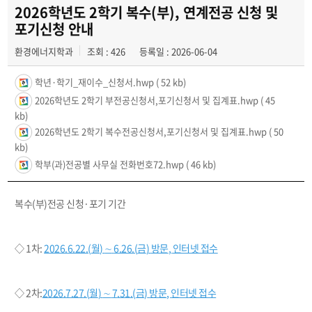
학과활동 및 행사
2026학년도 2학기 복수(부), 연계전공 신청 및
포기신청 안내
전공자료실
환경에너지학과
조회 : 426
등록일 : 2026-06-04
동아리
학년·학기_재이수_신청서.hwp
( 52 kb)
2026학년도 2학기 부전공신청서,포기신청서 및 집계표.hwp
( 45
kb)
2026학년도 2학기 복수전공신청서,포기신청서 및 집계표.hwp
( 50
kb)
학부(과)전공별 사무실 전화번호72.hwp
( 46 kb)
복수
(
부
)
전공 신청
·
포기 기간
◇
1
차
:
2026.6.22.(
월
)
∼
6.26.(
금
)
방문
,
인터넷 접수
◇ 2
차
:
2026.7.27.(
월
)
∼
7
.31.(
금
)
방문
,
인터넷 접수