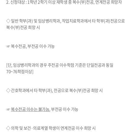
2.
신청대상
:
1
학년
2
학기 이상 재학생
중 복수
(
부
)
전공
,
연계전공 희망자
◇ 일반 학부
(
과
)
및 임상병리학과
,
작업치료학과에서 타 학부
(
과
)
전공으로
복수
(
부
)
전공 희망 시
☞ 복수전공
,
부전공 이수 가능
[
단
,
임상병리학과의 경우 주전공 이수학점 기준은 단일전공과 동일
70~76
학점이상
]
◇ 간호학과에서 타 학부
(
과
),
전공으로 복수
(
부
)
전공 희망 시
☞
복수전공 이수는 불가능
,
부전공 이수 가능
◇ 의학 및 보건
·
의료계열 학생이 연계전공 이수 희망 시