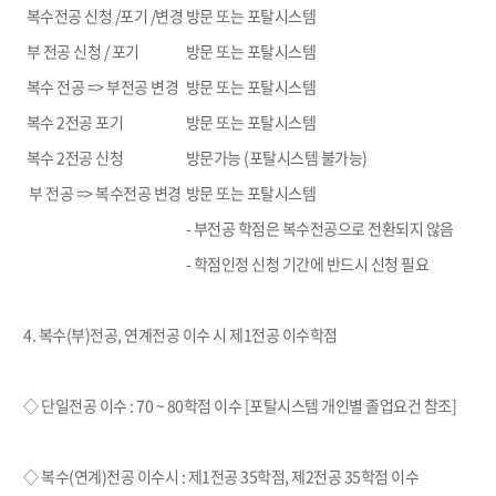
복수전공 신청
/
포기
/
변경
방문 또는 포탈시스템
부 전공 신청
/
포기
방문 또는 포탈시스템
복수 전공
=>
부전공 변경
방문 또는 포탈시스템
복수
2
전공 포기
방문 또는 포탈시스템
복수
2
전공 신청
방문가능
(
포탈시스템 불가능
)
부 전공
=> 복수전공 변경
방문 또는 포탈시스템
-
부전공 학점은 복수전공으로 전환되지 않음
-
학점인정 신청 기간에 반드시 신청 필요
4.
복수
(
부
)
전공
,
연계전공 이수 시 제
1
전공 이수학점
◇ 단일전공 이수
: 70 ~ 80
학점 이수
[
포탈시스템 개인별 졸업요건 참조
]
◇ 복수
(
연계
)
전공 이수시
:
제
1
전공
35
학점
,
제
2
전공
35
학점 이수