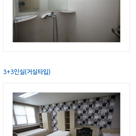
3+3인실(거실타입)