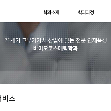
학과소개
학과과정
21세기 고부가가치 산업에 맞는
전문 인재육성
바이오코스메틱학과
서비스