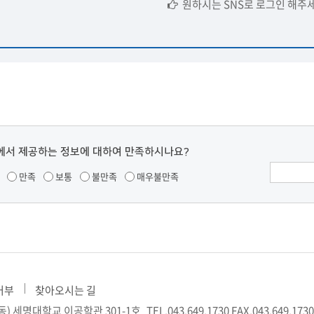
원하시는 SNS로 로그인 해주세
에서 제공하는 정보에 대하여 만족하시나요?
만족
보통
불만족
매우불만족
거부
찾아오시는 길
월동) 세명대학교 이공학관 301-1호
TEL.043.649.1730
FAX.043.649.1730