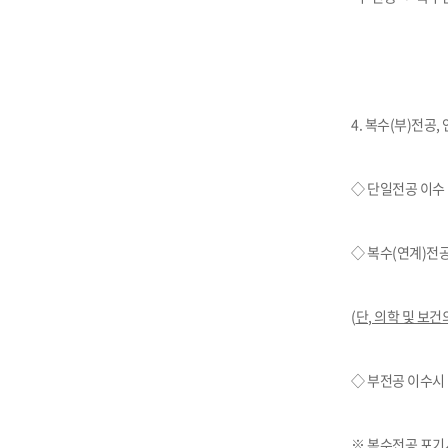
4.
복수
(
부
)
전공
,
◇ 단일전공 이수
◇ 복수
(
연계
)
전
(
단
,
의학 및 보
◇ 부전공 이수시
※ 복수전공 포기