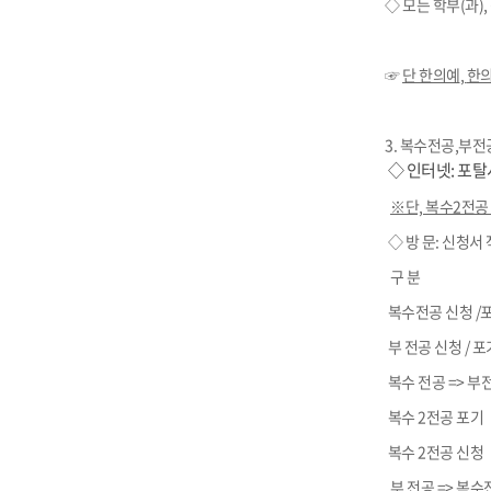
◇ 모든 학부
(
과
),
☞
단 한의예
,
한
3. 복수전공,부전
◇ 인터넷
:
포탈
※단, 복수2전공
◇ 방 문
:
신청서 
구 분
복수전공 신청
/
부 전공 신청
/
포
복수 전공
=>
부전
복수
2
전공 포기
복수
2
전공 신청
부 전공
=> 복수