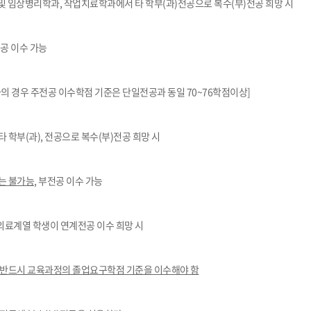
및 임상병리학과
,
작업치료학과에서 타 학부
(
과
)
전공으로 복수
(
부
)
전공 희망 시
학군단 건물
내
공 이수 가능
SETOPIA
컴퓨터 실습실
디지털자료실
의 경우 주전공 이수학점 기준은 단일전공과 동일
70~76
학점이상
]
타 학부
(
과
),
전공으로 복수
(
부
)
전공 희망 시
는 불가능
,
부전공 이수 가능
의료계열 학생이 연계전공 이수 희망 시
 반드시 교육과정의 졸업요구학점 기준을 이수해야 함