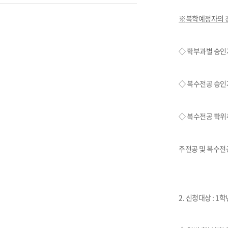
장학안내
※
복학예정자의 
기타 교내
캠퍼스안
학칙규정
◇ 학부과별 승인
병무행정
제ㆍ증명
◇ 복수전공 승인
발전기금
예비군연
◇ 복수전공 학위
학사자료
학군단(RO
주전공 및 복수전
Career G
(전공·진로
로그램)
2.
신청대상
:
1
학