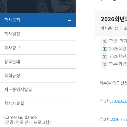
또꼬마김
학생복지
민송백일
세명교육
대학원
2026학년
학사공지
시설이용
해카톤 경
대학소개
학사관리팀
조
학사일정
평생교육
학년·학기
학사정보
2026학
2026학
장학안내
학부(과)
산학협력 
학칙규정
복수
(
부
)
전공 신
제ㆍ증명서발급
통학버스
◇
1
차
:
2026.6.2
학사자료실
Career Guidance
국제교류
◇ 2
차
:
2026.7.27
세명2030+
(전공·진로 안내 프로그램)
부속병원