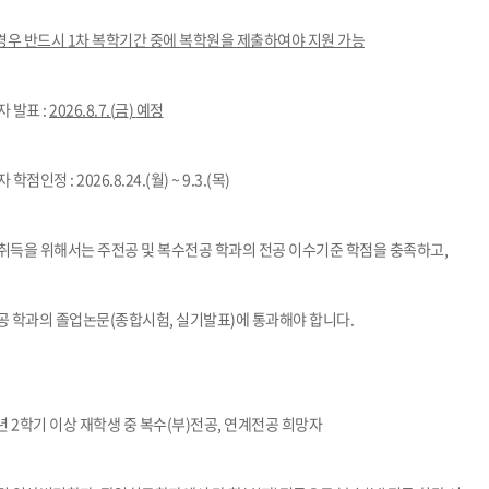
부속제천한방병원
부속충주한방병원
교환학생
교양교육 체계도
전공 체계도
비교과 
해외어학연수
장학제도
장학금신청ㆍ지급
장학캘린
경우 반드시
1
차 복학기간 중에 복학원을 제출하여야 지원 가능
국외인턴십
기관
교수노동조합
내
자기설계 해외배낭연수
캠퍼스투어
오시는길
통학버스 안내
자 발표
:
2026.8.7.(
금
)
예정
통학버스 운행안내
통학버스 출발장소
대학생 병무행정(군입영)
전역 후 복학
서발급
자 학점인정
:
2026.8.24.(월) ~ 9.3.(목)
대
예비군연대소개
전입신청안내
교육훈
취득을 위해서는 주전공 및 복수전공 학과의 전공 이수기준 학점을 충족하고
,
실
TC)
ROTC란
학군단소개
공 학과의 졸업논문
(
종합시험
,
실기발표
)
에 통과해야 합니다
.
uidance
전과/복수(부)·학생설계
학생설계전공 사례
ROTC제도란?
지휘관 소개
 안내 프
Q&A
제도의 특징
업무담당자 소개
임관식
학습활동
소대장 생활
봉사활동
년
2
학기 이상 재학생
중 복수
(
부
)
전공
,
연계전공 희망자
후보생 및 임관 후 혜택
예도
교내교육 및 입영훈련
체육활동