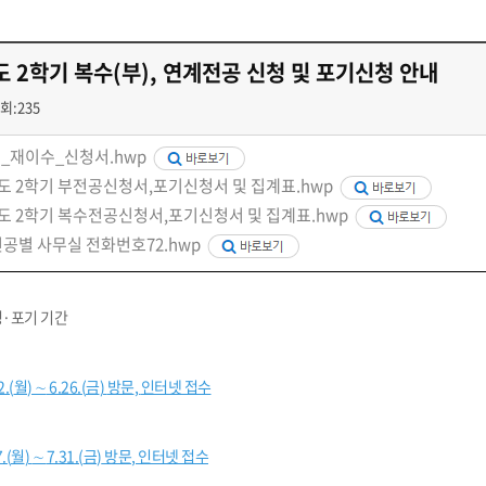
첨단바이오융합학
밥
인문사회과학연구소 소개
한의학연구소 소개
장
온라인접수시스템
건학이념
세명인재상
인재상과 5대핵
AI융합전공
연구소 조직
연구소 조직
스마트이차전지시
학술·연구활동 실적
학술·연구활동 실적
도 2학기 복수(부), 연계전공 신청 및 포기신청 안내
일반ㆍ경영행정복지대학원
저널리즘대학원
센서반도체융합전
논문집
논문집 검색
진대회
회:235
학생생활관
온라인접수시스템
보건진료소
체육시설
Why SMU
세명대 History
대학연혁
공지사항 및 자료실
원
2020년대
연구소소개
_재이수_신청서.hwp
2010년대
연구소 조직
년도 2학기 부전공신청서,포기신청서 및 집계표.hwp
2000년대
학술·연구활동 실적
년도 2학기 복수전공신청서,포기신청서 및 집계표.hwp
1990년대
논문집 검색
국내대학 학점교류
전과ㆍ복수(부)전공
1980년대
전공별 사무실 전화번호72.hwp
전과
예결산공고(감사보고)
적립금운용현황
산하기관
복수(부)전공
산학협력단
세명창업보육센터
지역협
예산공고
청
·
포기 기간
결산공고
도심관광활성화센터
화장품·건강기능식품 임
대학평의원회
기금운용심의회
제천시어린이·사회복지급식관리지원센터
대학평의원회
기금운용심의회
2.(
월
)
∼
6.26.(
금
)
방문
,
인터넷 접수
제천시농촌협약지원센터
제천시농촌활력플
통학증(월 정기권) 이용 안내
통학버스 편도(월
대학평의원회 회의록
기금운용심의회 회의록
제천시탄소중립지원센터
학적부사항정정
교육과정
CHARM인
.(
월
)
∼
7
.31.(
금
)
방문
,
인터넷 접수
국내외 교류현황
해외프로그램
기본방향
비전 및 전략설정과정
발전계