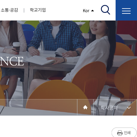
소통·공감
학교기업
Kor
/고지서출력/납부조회)
AI융합대학
부속기관
정보광장(자료실)
보건바이오대학
 기관
AI컴퓨터학부
간호학과
스마트IT학부
작업치료학과
지원
센터
대학일자리플러스센터
정보보호
학술저서발간 지원
장애학생지원센터
채용공고
인권센터
학습역량강화
, 회의록)
전기공학과
임상병리학과
개
소개
원과 친족관계에 있는 교직원 현황
전자공학과
바이오제약산업학부
경비 지원
부설연구소 학술회의 개최 경비 지원
취업진로상담
지원서비스
건축학과
바이오코스메틱학과
학생증발급
입학관리본부
수강신청
국제교류처
취ㆍ창업지원처
장애학생도우미
건설환경공학과
뷰티케어학과
수강신청
찾아오시는길
동물실험윤리위원회
환경에너지학과
바이오식품영양학부
제작학
동일과목전공인정
전기전자공학과
동물보건학과
세빈샵(온라인학생창업몰)
융합학
재수강
재난안전학과
생활체육학과
학생사회봉사
학생위원회
수강포기
학생생활관
보건진료소
예비군연대
보건안전공학과
반려동물산업학과
학사공지
계절학기
한의과대학
교양대학
연계전공
수강신청 장바구니 제도
자율전공학부
성인학습자학과
세명소개
라디오CM
출석/시험
라이프복지상담학과
저널리즘연구소
시험
건강생활학과
입학/취업