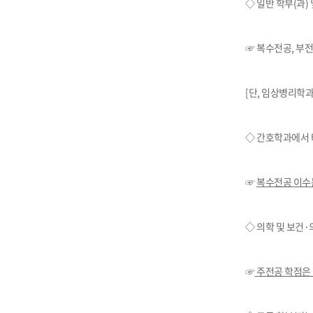
◇ 일반 학부
(
과
)
IT지원안
☞ 복수전공
,
부전
[
단
,
임상병리학과
◇ 간호학과에서 
☞
복수전공 이수
◇ 의학 및 보건
·
☞
주전공 학점은