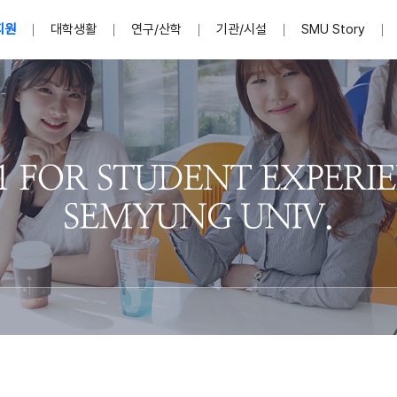
지원
대학생활
연구/산학
기관/시설
SMU Story
안내영상
단
표
MU
설립자발자취
입학홈페이지
인문예술대학
산학협력단 소개
이사장인사말
입학정보통합시스템(합격조회
연구지원
사회과학대학
지식재산권
법인소개
미디어콘텐츠창작학과
경찰학과
자매회사 및
외국어학부
행정학과
임원현황
지원
처
일반ㆍ경영행정복지대학원
학생상담/심리
교내학술연구비 지원
교육혁신·학생성공본부
일반공지
장학 및 학사안내
권익보호
국제학술지 논문게재 
대학혁신사업단
저널리즘대학원
사회봉사지원
입찰공고
아트앤산업디자인학과
법학과
이사회(개최
센터 및 조직소
실내디자인학과
부동산지적학과
학교법인 임
국제학술회의 참가경비 지원
교원(강사,겸임교원포함)채용정보
학술대회 참가
행사안내
규정집
시각·영상디자인학과
소방방재학과
onal
아
교직과정안내
교무연구처
기획실
학생처
연계전공
사무처
주요업무
패션디자인학과
경영학과
실
교직교육 목적 및 교육목표
연계전공안내
인사말
역대총장
봉사단운영
세명대학교 연구윤리
산학협력단
생명윤리위원회
공연예술학과
회계세무금융학과
이수안내
e-Book디자인ㆍ
제8,9대 총장 이용걸
영화웹툰애니메이션학과
글로벌물류학과
포츠 아카데
원처
취·창업지원처 소개
학생종합경력시스템
교직과목 해설
정밀의료인공지능
제6,7대 총장 김유성
미디어문화학부
호텔경영학과
업단
U
대학축제
학생자치기구
학생커뮤니티
신청서 다운로드
화장품생명융합학
학술정보원
학생활동
캠퍼스풍경
평생교육원
편집방송국
제5대 총장 김광림
관광경영학과
총학생회
천연물소재융합학
제4대 총장 염재선
항공서비스학과
eLap 다이
공자학원
총대의원회
제약바이오융합학
제3대 총장 권영우
광고홍보학과
MU
세명소식지
홍보동영상
홍보포스터
커뮤니티 연합회
AI천연물개발
초대학장 제1,2대 총장 김엽
사회복지학과
소
AI천연물콘텐츠
dLap 또
인문사회과학연구소
한의학연구소
상담심리학과