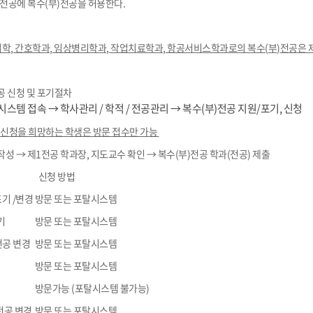
전공에 복수
(
부
)
전공을 허용한다
.
의학
,
간호학과
,
임상병리학과
,
작업치료학과
,
항공서비스학과로의 복수
(
부
)
전공은 
공 신청 및 포기절차
시스템 접속 → 학사관리
/
학적
/
전공관리 → 복수
(
부
)
전공 지원
/
포기
,
신청
 신청을 희망하는 학생은 방문 접수만 가능
작성 → 제
1
전공 학과장
,
지도교수 확인 → 복수
(
부
)
전공 학과
(
전공
)
제출
신청 방법
포기
/
변경
방문 또는 포탈시스템
기
방문 또는 포탈시스템
공 변경
방문 또는 포탈시스템
방문 또는 포탈시스템
방문가능
(
포탈시스템 불가능
)
전공 변경
방문 또는 포탈시스템