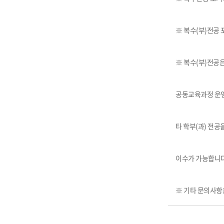
※ 복수
(
부
)
전공 
※ 복수
(
부
)
전공
공동교육과정 운영
타 학부
(
과
)
전공을
이수가 가능합니
※ 기타 문의사항