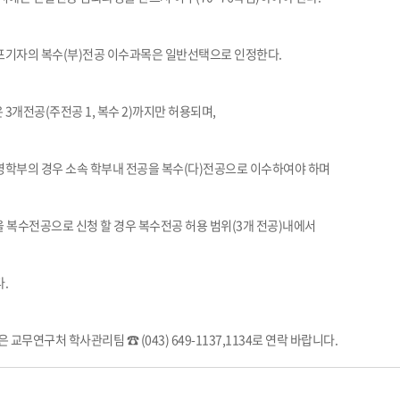
포기자의 복수
(
부
)
전공 이수과목은 일반선택으로 인정한다
.
은
3
개전공
(
주전공
1,
복수
2)
까지만 허용되며
,
학부의 경우 소속 학부내 전공을 복수
(
다
)
전공으로 이수하여야 하며
 복수전공으로 신청 할 경우 복수전공 허용 범위
(3
개 전공
)
내에서
다
.
은 교무연구처 학사관리팀 ☎
(043) 649-1137,1134
로 연락 바랍니다
.