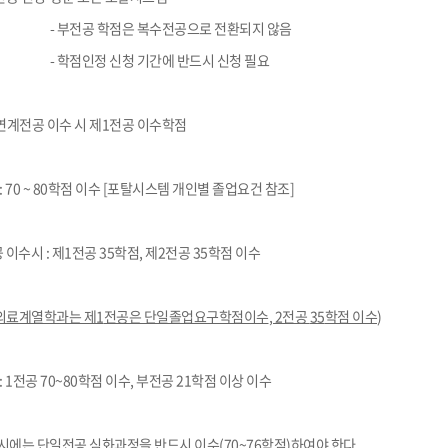
-
부전공 학점은 복수전공으로 전환되지 않음
-
학점인정 신청 기간에 반드시 신청 필요
연계전공 이수 시 제
1
전공 이수학점
: 70 ~ 80
학점 이수
[
포탈시스템 개인별 졸업요건 참조
]
공 이수시
:
제
1
전공
35
학점
,
제
2
전공
35
학점 이수
건의료계열학과는 제
1
전공은 단일졸업요구학점이수
, 2
전공
35
학점 이수
)
: 1
전공
70~80
학점 이수
,
부전공
21
학점 이상 이수
시에는 단일전공 심화과정을 반드시 이수
(70~76
학점
)
하여야 한다
.