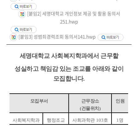
[붙임2] 세명대학교 개인정보 제공 및 활용 동의서
251.hwp
[붙임3] 성범죄경력조회 동의서141.hwp
세명대학교 사회복지학과에서 근무할
성실하고 책임감 있는 조교를 아래와 같이
모집합니다
.
모집부서
근무장소
인원
(
건물위치
)
사회복지학과
행정조교
사회과학관
103
호
1
명