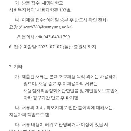
가
.
방문 접수
:
세명대학교
사회복지학과
/
사회과학관
103
호
나
.
이메일 접수
:
이메일 송부 후 반드시 확인 전화
요망
(dlworb789@semyung.ac.kr)
※
문의처
:
☎
043-649-1799
6.
접수 마감일
: 2025. 07. 07.(월)~
충원시 까지
7.
기타
가
.
제출된 서류는 본교 조교채용 목적 외에는 사용하지
않으며
,
채용 종료 후 미채용자의 서류는
채용절차의공정화에관한법률 및 개인정보보호법에
따라 청구기간 만료 후 파기함
나
.
서류의 미비
,
착오기재로 인한 불이익에 대해서는
지원자의 책임으로 함
다
.
서류 내용이 허위로 판명되거나 이상이 있을 시