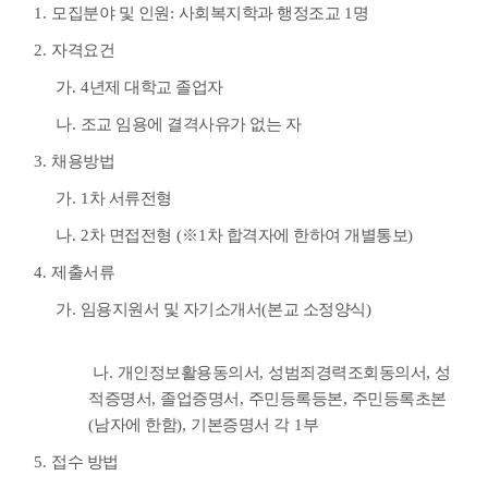
1.
모집분야 및 인원
:
사회복지학과 행정조교
1
명
2.
자격요건
가
. 4
년제 대학교 졸업자
나
.
조교 임용에 결격사유가 없는 자
3.
채용방법
가
. 1
차 서류전형
나
. 2
차 면접전형
(
※
1
차 합격자에 한하여 개별통보
)
4.
제출서류
가
.
임용지원서 및 자기소개서
(
본교 소정양식
)
나
.
개인정보활용동의서
,
성범죄경력조회동의서
,
성
적증명서
,
졸업증명서
,
주민등록등본
,
주민등록초본
(
남자에 한함
),
기본증명서 각
1
부
5.
접수 방법