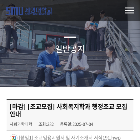
일반공지
[마감] [조교모집] 사회복지학과 행정조교 모집
안내
사회과학대학
조회:382
등록일:2025-07-04
[붙임1] 조교임용지원서 및 자기소개서 서식191.hwp