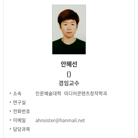
안혜선
()
겸임교수
소속
인문예술대학 미디어콘텐츠창작학과
연구실
전화번호
이메일
ahnsister@hanmail.net
담당과목