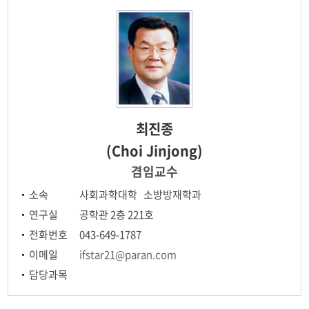
정기신 연구실
정해영 연구실
이태규 연구실
최진종
(Choi Jinjong)
겸임교수
소속
사회과학대학 소방방재학과
연구실
공학관 2층 221호
전화번호
043-649-1787
이메일
ifstar21@paran.com
담당과목