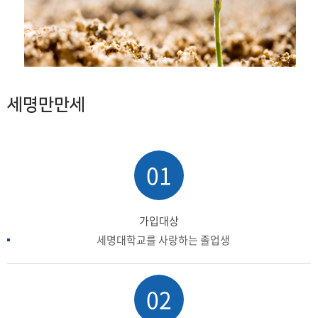
세명만만세
01
가입대상
세명대학교를 사랑하는 졸업생
02