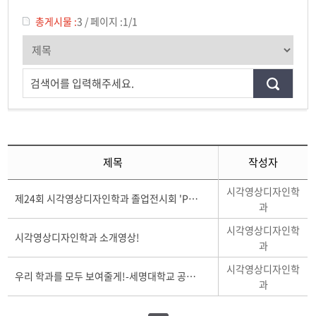
전공소개
총게시물 :
3
/
페이지 :
1/1
검색어를 입력해주세요.
제목
작성자
시각영상디자인학
제24회 시각영상디자인학과 졸업전시회 'Puzzle'하이라이트
과
시각영상디자인학
시각영상디자인학과 소개영상!
과
시각영상디자인학
우리 학과를 모두 보여줄게!-세명대학교 공식블로그
과