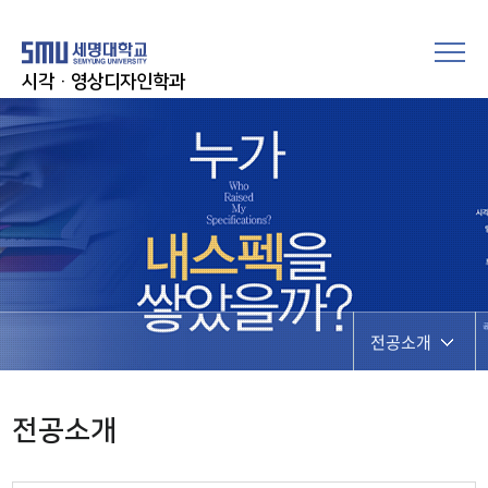
시각·영상디자인학과
전공소개
입학여기
전공소개
취업지금