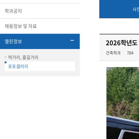
사
학과공지
채용정보 및 자료
열린정보
2026학년도 
건축학과
784
먹거리, 즐길거리
포토갤러리