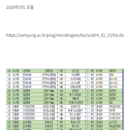
2026학년도 모듈
https://semyung.ac.kr/prog/microDegree/kor/sub04_03_15/list.do