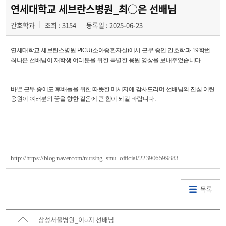
해외병원인턴십
연세대학교 세브란스병원_최○은 선배님
간호학과
조회 : 3154
등록일 : 2025-06-23
연세대학교 세브란스병원 PICU(소아중환자실)에서 근무 중인 간호학과 19학번
최나은 선배님이 재학생 여러분을 위한 특별한 응원 영상을 보내주었습니다.
바쁜 근무 중에도 후배들을 위한 따뜻한 메세지에 감사드리며 선배님의 진심 어린
응원이 여러분의 꿈을 향한 걸음에 큰 힘이 되길 바랍니다.
http://https://blog.naver.com/nursing_smu_official/223906599883
목록
삼성서울병원_이◌지 선배님