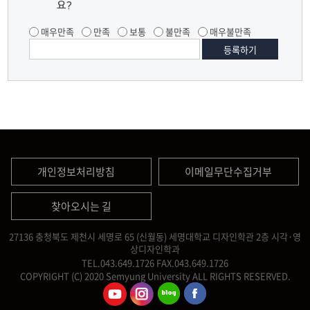
요?
매우만족
만족
보통
불만족
매우불만족
개인정보처리방침
이메일무단수집거부
찾아오시는 길
27136 충청북도 제천시 세명로 65 (신월동) 세명대학교 디자인학관 2층 시각·영
상디자인학과
TEL.043.649.1726
FAX.043.649.1726
COPYRIGHT (C) 2020 Semyung University ALL RIGHTS RESERVED.